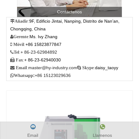
Contáctenos
9F, Edificio Jintai, Nanping, Distrito de Nan’an,

Añadir
:
Chongqing, China
Ms. Ivy Zhang

Gerente
:
+86 15823877847

Móvil
:
+ 86-23-62984892

Tel
:
+ 86-23-62940030

Fax
:
master@hy-industry.com
daisy_taoyy

Email
:

Skype
:
:
+86 15123029636

Whatsapp
Email
Llamenos