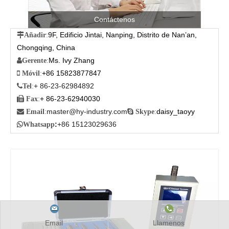
Contáctenos
9F, Edificio Jintai, Nanping, Distrito de Nan’an,

Añadir
:
Chongqing, China
Ms. Ivy Zhang

Gerente
:
+86 15823877847

Móvil
:
+ 86-23-62984892

Tel
:
+ 86-23-62940030

Fax
:
master@hy-industry.com
daisy_taoyy

Email
:

Skype
:
:
+86 15123029636

Whatsapp
Email
Llamenos