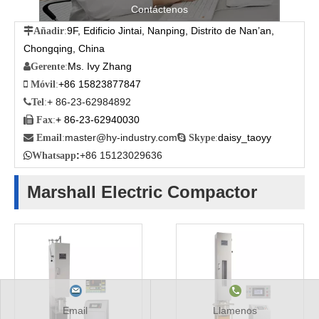
Contáctenos
9F, Edificio Jintai, Nanping, Distrito de Nan’an,

Añadir
:
Chongqing, China
Ms. Ivy Zhang

Gerente
:
+86 15823877847

Móvil
:
+ 86-23-62984892

Tel
:
+ 86-23-62940030

Fax
:
master@hy-industry.com
daisy_taoyy

Email
:

Skype
:
:
+86 15123029636

Whatsapp
Marshall Electric Compactor
Email
Llamenos