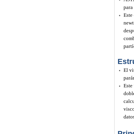
para
Este
newt
desp
comb
partí
Estr
El v
parám
Este
dobl
calc
visc
datos
Prin