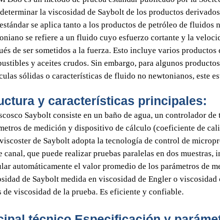
 determinar la viscosidad de Saybolt de los productos derivados
 estándar se aplica tanto a los productos de petróleo de fluidos
oniano se refiere a un fluido cuyo esfuerzo cortante y la veloci
ués de ser sometidos a la fuerza. Esto incluye varios productos 
ustibles y aceites crudos. Sin embargo, para algunos productos
culas sólidas o características de fluido no newtonianos, este e
uctura y características principales:
iscosco Saybolt consiste en un baño de agua, un controlador de
etros de medición y dispositivo de cálculo (coeficiente de calib
 viscoster de Saybolt adopta la tecnología de control de microp
e canal, que puede realizar pruebas paralelas en dos muestras, 
ular automáticamente el valor promedio de los parámetros de me
osidad de Saybolt medida en viscosidad de Engler o viscosidad c
 de viscosidad de la prueba. Es eficiente y confiable.
cipal técnico
Especificación y paráme