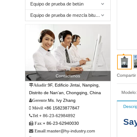
Equipo de prueba de betún
Equipo de prueba de mezcla bituminosa
Compartir
Contáctenos
9F, Edificio Jintai, Nanping,

Añadir
:
Modelo:
Distrito de Nan’an, Chongqing, China
Ms. Ivy Zhang

Gerente
:
Descri
+86 15823877847

Móvil
:
+ 86-23-62984892

Tel
:
Say
+ 86-23-62940030

Fax
:
master@hy-industry.com

Email
: