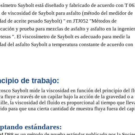
osímetro Saybolt está diseñado y fabricado de acuerdo con T 0
 de viscosidad de Saybolt para asfalto (método del medidor de
dad de aceite pesado Saybolt) " en JTJ052 "Métodos de
icación y prueba para mezclas de asfalto y asfalto en la ingenie
eteras ". El viscosímetro de Saybolt es adecuado para medir la
dad del asfalto Saybolt a temperatura constante de acuerdo con
ncipio de trabajo:
cosco Saybolt mide la viscosidad en función del principio del f
a fluye a través de un capilar bajo la acción de la gravedad o a
ille, la viscosidad del fluido es proporcional al tiempo que lleva
ido para que una cierta cantidad de muestra fluya fuera del capi
ptando estándares:
 D88 es un método de prueba estándar publicado por la Socie