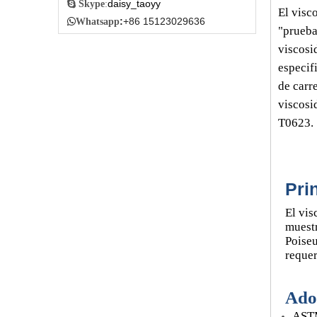
daisy_taoyy

Skype
:
El visc
:
+86 15123029636

Whatsapp
"prueba
viscosi
especif
de carr
viscosi
T0623.
Pri
El vis
muestr
Poiseu
requer
Ado
ASTM