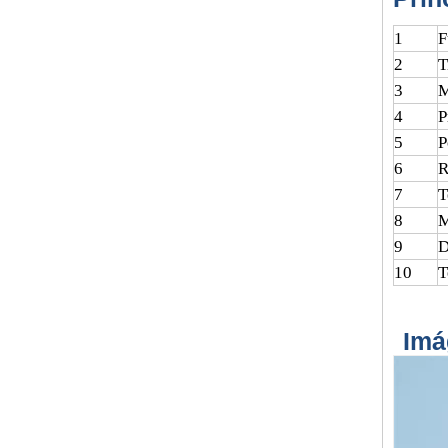
1
F
2
T
3
M
4
P
5
P
6
R
7
T
8
M
9
D
10
T
Imá