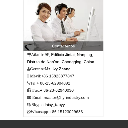
Contáctenos
9F, Edificio Jintai, Nanping,

Añadir
:
Distrito de Nan’an, Chongqing, China
Ms. Ivy Zhang

Gerente
:
+86 15823877847

Móvil
:
+ 86-23-62984892

Tel
:
+ 86-23-62940030

Fax
:
master@hy-industry.com

Email
:
daisy_taoyy

Skype
:
:
+86 15123029636

Whatsapp