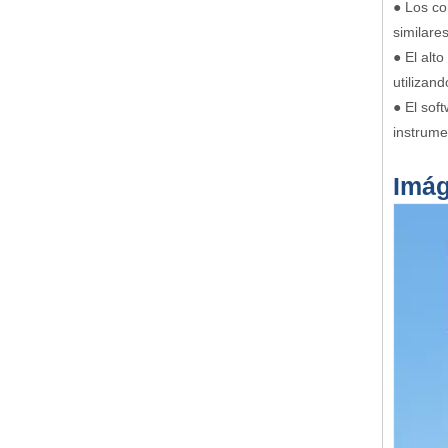
● Los co
similare
● El alt
utilizan
● El sof
instrume
Imág