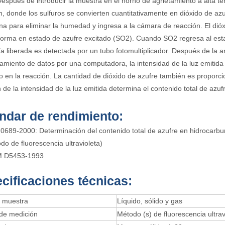
Después de introducir la muestra en el horno de agrietamiento a alta 
n, donde los sulfuros se convierten cuantitativamente en dióxido de az
 para eliminar la humedad y ingresa a la cámara de reacción. El dióxid
forma en estado de azufre excitado (SO2). Cuando SO2 regresa al estad
ía liberada es detectada por un tubo fotomultiplicador. Después de la a
amiento de datos por una computadora, la intensidad de la luz emitida 
 en la reacción. La cantidad de dióxido de azufre también es proporcio
 de la intensidad de la luz emitida determina el contenido total de azuf
ndar de rendimiento:
0689-2000: Determinación del contenido total de azufre en hidrocarburo
do de fluorescencia ultravioleta)
 D5453-1993
cificaciones técnicas:
e muestra
Líquido, sólido y gas
de medición
Método (s) de fluorescencia ultrav