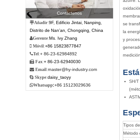
azufre. 
oxidació
Contáctenos
membrana
9F, Edificio Jintai, Nanping,

Añadir
:
se trans
Distrito de Nan’an, Chongqing, China
la energ
Ms. Ivy Zhang

Gerente
:
y proces
+86 15823877847

Móvil
:
generado
+ 86-23-62984892

Tel
:
medición
+ 86-23-62940030

Fax
:
master@hy-industry.com

Email
:
Está
daisy_taoyy

Skype
:
SH/T 
:
+86 15123029636

Whatsapp
(méto
ASTM
Espe
Tipos d
Método 