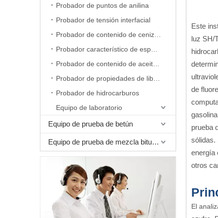
Probador de puntos de anilina
Probador de tensión interfacial
Este ins
Probador de contenido de cenizas
luz SH/T
Probador característico de espuma
hidrocar
Probador de contenido de aceite de cera
determin
ultravio
Probador de propiedades de liberación de aire
de fluor
Probador de hidrocarburos
computad
Equipo de laboratorio
gasolina
Equipo de prueba de betún
prueba d
sólidas.
Equipo de prueba de mezcla bituminosa
energía 
otros ca
Prin
El anali