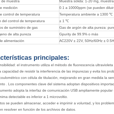
 de muestra
Muestra sólida: 1-20 mg, muestra 
e medición
0.1 a 10000ppm (se pueden diluir
e control de temperatura
Temperatura ambiente a 1300 ℃
n del control de temperatura
± 1 ℃
os de suministro de gas
Gas de argón de alta pureza: pu
geno de alta pureza
Gpurity de 99.9% o más
de alimentación
AC220V ± 22V, 50Hz/60Hz ± 0.5
cterísticas principales:
nsibilidad: el instrumento utiliza el método de fluorescencia ultraviolet
a capacidad de resistir la interferencia de las impurezas y evita los pr
oulométrico con célula de titulación, mejorando en gran medida la sens
nto . Los componentes clave del sistema adoptan dispositivos importa
trumento adopta la interfaz de comunicación USB ampliamente popular co
nima detectable es inferior a 1 microvoltio.
tos se pueden almacenar, acceder e imprimir a voluntad, y los proble
n resolver en función de los archivos de datos.