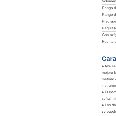
Volumen
Rango d
Rango d
Precisió
Requisit
Gas oxí
Fuente 
Cara
● Alta se
mejora l
método c
instrume
● El ins
señal mí
● Los da
se puede