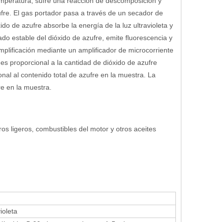
temperatura, sufre una reacción de descomposición y
ufre. El gas portador pasa a través de un secador de
o de azufre absorbe la energía de la luz ultravioleta y
o estable del dióxido de azufre, emite fluorescencia y
mplificación mediante un amplificador de microcorriente
es proporcional a la cantidad de dióxido de azufre
nal al contenido total de azufre en la muestra. La
re en la muestra.
s ligeros, combustibles del motor y otros aceites
ioleta