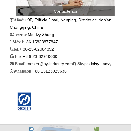
Contáctenos
9F, Edificio Jintai, Nanping, Distrito de Nan’an,

Añadir
:
Chongqing, China
Ms. Ivy Zhang

Gerente
:
+86 15823877847

Móvil
:
+ 86-23-62984892

Tel
:
+ 86-23-62940030

Fax
:
master@hy-industry.com
daisy_taoyy

Email
:

Skype
:
:
+86 15123029636

Whatsapp