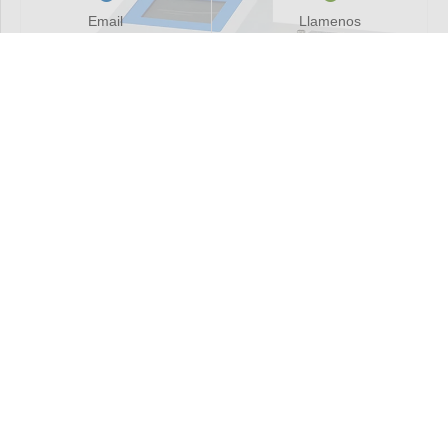
Email
Llamenos
Compartir con:
Micro automático Karl Fischer Analizador de micro
humedad
El Micro Automatic Karl Fischer Micro Moisture Analyzer es un
instrumento diseñado basado en el principio de la titulación de
Karl Fischer, utilizado principalmente para determinar el