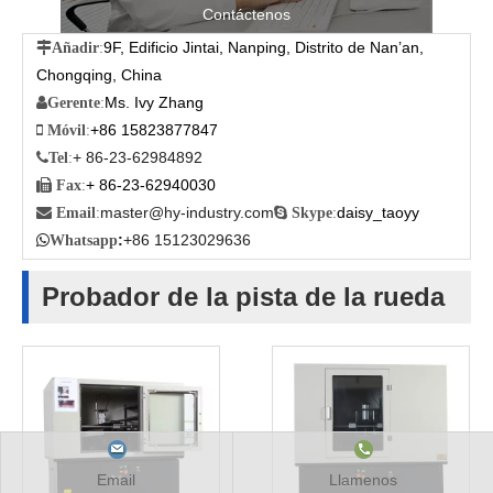
Contáctenos
9F, Edificio Jintai, Nanping, Distrito de Nan’an,

Añadir
:
Chongqing, China
Ms. Ivy Zhang

Gerente
:
+86 15823877847

Móvil
:
+ 86-23-62984892

Tel
:
+ 86-23-62940030

Fax
:
master@hy-industry.com
daisy_taoyy

Email
:

Skype
:
:
+86 15123029636

Whatsapp
Probador de la pista de la rueda
Email
Llamenos