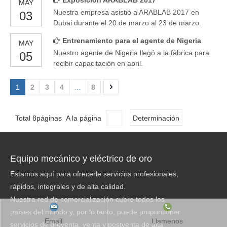
Exposición ARABLAB 2017
MAY
en T
Nuestra empresa asistió a ARABLAB 2017 en
03
Dubai durante el 20 de marzo al 23 de marzo.
Conocímos a algunos viejos amigos y nuevos
Entrenamiento para el agente de Nigeria
MAY
clientes. La tercera vez hemos estado allí. Y
Nuestro agente de Nigeria llegó a la fábrica para
05
mostraremos allí nuevamente en el próximo año.
recibir capacitación en abril.
1
2
3
4
...
8
Total 8páginas A la página
Determinación
Equipo mecánico y eléctrico de oro
Estamos aquí para ofrecerle servicios profesionales,
rápidos, integrales y de alta calidad.
Nuestra red de comercialización cubre todos los
países del mundo y, por lo tanto, puede proporcionar
Email
Llamenos
servicios de preventa, venta y postventa de alta