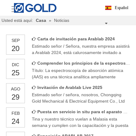
Español
Usted está aquí:
Casa
»
Noticias
Carta de invitación para Arablab 2024
SEP
Estimado señor / Señora, nuestra empresa asistirá
20
a Arablab 2024, está calurosamente invitado a
visitar nuestro stand, vea la información completa
Comprender los principios de la espectroscopía de absorción atómica
DIC
como a continuación. Nombre de Ejecución:
Título: La espectroscopía de absorción atómica
25
Arablab 2024 EXPERIO PERÍODO: 24 de
(AAS) es una técnica analítica ampliamente
septiembre ~ 26 de septiembre, 2024 (10: 00 ~ 18:
utilizada para determinar la concentración de
00) Dirección: Dubai International Convention &
Invitación de Arablab Live 2025
AGO
elementos específicos dentro de una muestra.
Exhibition Center, Sheikh Saeed Halls 1, 2 y 3
Estimado señor / señora, nosotros, Chongqing
29
Este método se basa en el principio de que los
Gold Mechanical & Electrical Equipment Co., Ltd
átomos gaseosos libres absorben la luz a
es una empresa que integra la I + D y la
longitudes de onda específicas correspondientes a
Puesta en servicio in situ para el aparato de propagación de incendios BS476-6
FEB
producción para equipos de prueba de petróleo.
las diferencias de energía entre
Tina y nuestro técnico vuelan a Malasia esta
24
Servimos en China durante 30 años y exportamos
semana y cumplen con la capacitación y la puesta
20 años y ganamos el reconocimiento colaborativo
en servicio para clientes en Malasia.
de clientes mundiales. Estableceremos un stand