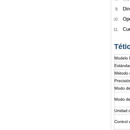
Dir
Ope
Cue
T
éti
Modelo 
Estándar
Método 
Precisió
Modo de
Modo de
Unidad d
Control d