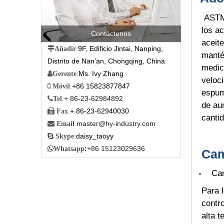
ASTM 
los ac
Contáctenos
aceit
9F, Edificio Jintai, Nanping,

Añadir
:
mantén
Distrito de Nan’an, Chongqing, China
medic
Ms. Ivy Zhang

Gerente
:
veloc
+86 15823877847

Móvil
:
espum
+ 86-23-62984892

Tel
:
de au
+ 86-23-62940030

Fax
:
canti
master@hy-industry.com

Email
:
daisy_taoyy

Skype
:
:
+86 15123029636

Whatsapp
Cam
Cam
Para 
contro
alta t