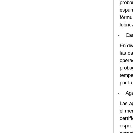
proba
espuma
fórmul
lubri
Cam
En di
las c
operac
probad
temper
por l
Age
Las a
el me
certi
especi