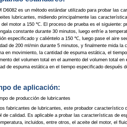
D6082 es un método estándar utilizado para probar las car
eites lubricantes, midiendo principalmente las característic
e del motor a 150 ℃. El proceso de prueba es el siguiente: p
gala constante durante 30 minutos, luego enfríe a temperatu
ión especificado y caliéntelo a 150 ℃, luego pase el aire se
idad de 200 ml/min durante 5 minutos, y finalmente mida la 
a en movimiento, la cantidad de espuma estática, el tiempo
mento del volumen total en el aumento del volumen total en e
dad de espuma estática en el tiempo especificado después de
po de aplicación:
po de producción de lubricantes
los fabricantes de lubricantes, este probador característico
l de calidad. Es aplicable a probar las características de e
emperatura, incluidos, entre otros, el aceite del motor, el flui