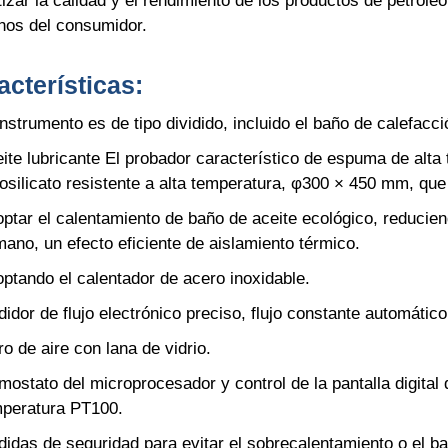
izar la calidad y el rendimiento de los productos de petróle
hos del consumidor.
acterísticas:
instrumento es de tipo dividido, incluido el baño de calefacci
ite lubricante El probador característico de espuma de alta 
osilicato resistente a alta temperatura, φ300 × 450 mm, que
ptar el calentamiento de baño de aceite ecológico, reducien
ano, un efecto eficiente de aislamiento térmico.
ptando el calentador de acero inoxidable.
idor de flujo electrónico preciso, flujo constante automátic
tro de aire con lana de vidrio.
mostato del microprocesador y control de la pantalla digital
peratura PT100.
idas de seguridad para evitar el sobrecalentamiento o el baj