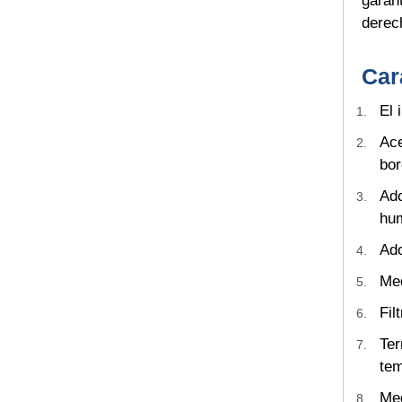
garant
derec
Car
El 
Ace
bor
Ado
hum
Ado
Med
Fil
Ter
tem
Med