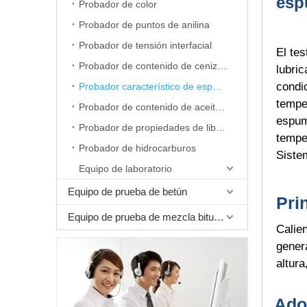
esp
Probador de color
Probador de puntos de anilina
Probador de tensión interfacial
El te
Probador de contenido de cenizas
lubri
condic
Probador característico de espuma
temper
Probador de contenido de aceite de cera
espuma
Probador de propiedades de liberación de aire
tempe
Probador de hidrocarburos
Siste
Equipo de laboratorio
Equipo de prueba de betún
Pri
Equipo de prueba de mezcla bituminosa
Calien
gener
altur
Adop