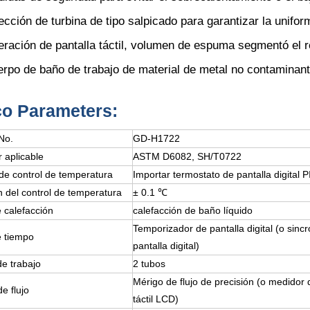
ección de turbina de tipo salpicado para garantizar la unifo
ración de pantalla táctil, volumen de espuma segmentó el re
rpo de baño de trabajo de material de metal no contaminant
co
P
arameters
:
No.
GD-H1722
 aplicable
ASTM D6082, SH/T0722
de control de temperatura
Importar termostato de pantalla digital 
n del control de temperatura
± 0.1 ℃
 calefacción
calefacción de baño líquido
Temporizador de pantalla digital (o sinc
 tiempo
pantalla digital)
e trabajo
2 tubos
Mérigo de flujo de precisión (o medidor de
e flujo
táctil LCD)