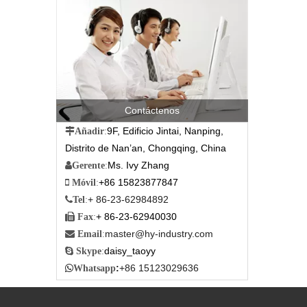
Contáctenos
9F, Edificio Jintai, Nanping,

Añadir
:
Distrito de Nan’an, Chongqing, China
Ms. Ivy Zhang

Gerente
:
+86 15823877847

Móvil
:
+ 86-23-62984892

Tel
:
+ 86-23-62940030

Fax
:
master@hy-industry.com

Email
:
daisy_taoyy

Skype
:
:
+86 15123029636

Whatsapp