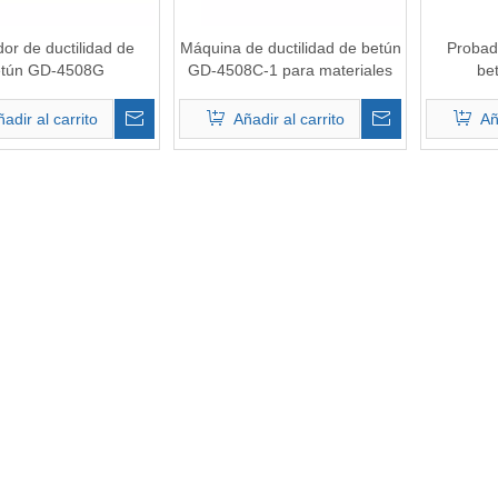
or de ductilidad de
Máquina de ductilidad de betún
Probado
etún GD-4508G
GD-4508C-1 para materiales
be
bituminosos
adir al carrito
Añadir al carrito
Añ