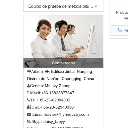
Equipo de prueba de mezcla bituminosa
Probad
b
Añ
Contáctenos
9F, Edificio Jintai, Nanping,

Añadir
:
Distrito de Nan’an, Chongqing, China
Ms. Ivy Zhang

Gerente
:
+86 15823877847

Móvil
:
+ 86-23-62984892

Tel
:
+ 86-23-62940030

Fax
:
master@hy-industry.com

Email
:
daisy_taoyy

Skype
: