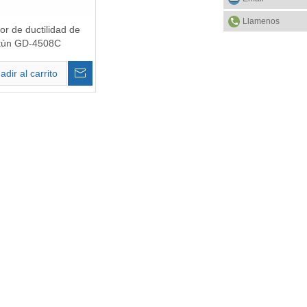
Llamenos
r de ductilidad de
tún GD-4508C
adir al carrito