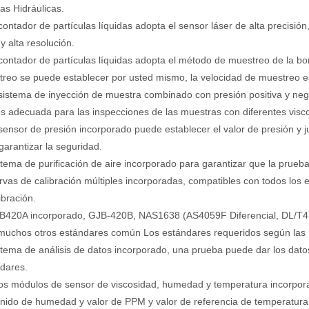
s Hidráulicas.
 contador de partículas líquidas adopta el sensor láser de alta precisió
 y alta resolución.
 contador de partículas líquidas adopta el método de muestreo de la b
reo se puede establecer por usted mismo, la velocidad de muestreo es 
 sistema de inyección de muestra combinado con presión positiva y neg
s adecuada para las inspecciones de las muestras con diferentes visc
 sensor de presión incorporado puede establecer el valor de presión y 
garantizar la seguridad.
stema de purificación de aire incorporado para garantizar que la prue
rvas de calibración múltiples incorporadas, compatibles con todos los
ibración.
JB420A incorporado, GJB-420B, NAS1638 (AS4059F Diferencial, DL/
muchos otros estándares común Los estándares requeridos según las n
stema de análisis de datos incorporado, una prueba puede dar los dato
dares.
os módulos de sensor de viscosidad, humedad y temperatura incorpora
nido de humedad y valor de PPM y valor de referencia de temperatura 