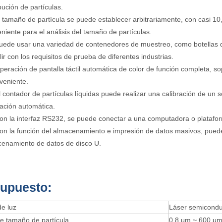
ibución de partículas.
l tamaño de partícula se puede establecer arbitrariamente, con casi 10
niente para el análisis del tamaño de partículas.
uede usar una variedad de contenedores de muestreo, como botellas
ir con los requisitos de prueba de diferentes industrias.
peración de pantalla táctil automática de color de función completa, so
veniente.
l contador de partículas líquidas puede realizar una calibración de un s
ración automática.
on la interfaz RS232, se puede conectar a una computadora o platafor
on la función del almacenamiento e impresión de datos masivos, pued
enamiento de datos de disco U.
upuesto:
e luz
Láser semicondu
e tamaño de partícula
0.8 μm ~ 600 μm