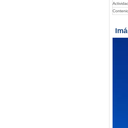
Activida
Contenid
Imá