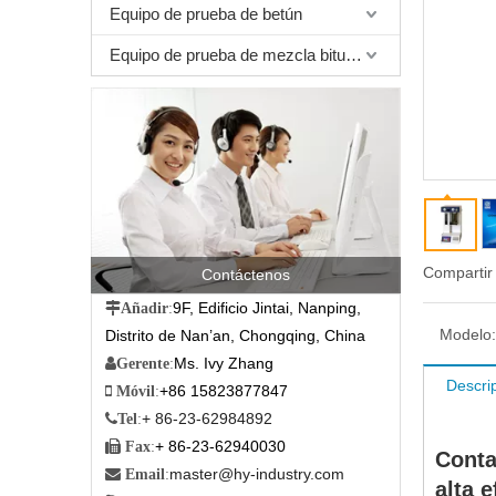
Equipo de prueba de betún
Equipo de prueba de mezcla bituminosa
Compartir
Contáctenos
9F, Edificio Jintai, Nanping,

Añadir
:
Modelo:
Distrito de Nan’an, Chongqing, China
Ms. Ivy Zhang

Gerente
:
Descri
+86 15823877847

Móvil
:
+ 86-23-62984892

Tel
:
+ 86-23-62940030

Fax
:
Conta
master@hy-industry.com

Email
:
alta e