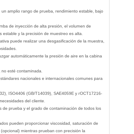
n, un amplio rango de prueba, rendimiento estable, bajo
omba de inyección de alta presión, el volumen de
estable y la precisión de muestreo es alta.
ativa puede realizar una desgasificación de la muestra,
osidades.
juzgar automáticamente la presión de aire en la cabina
ba no esté contaminada.
 estándares nacionales e internacionales comunes para
T432), ISO4406 (GB/T14039), SAE4059E y гOCT17216-
ecesidades del cliente.
s de prueba y el grado de contaminación de todos los
dos pueden proporcionar viscosidad, saturación de
(opcional) mientras prueban con precisión la