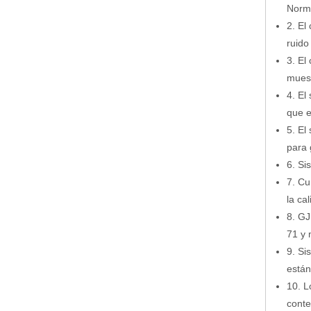
Norma
2. El
ruido
3. El
muest
4. El
que e
5. El
para 
6. Si
7. Cu
la cal
8. G
71 y 
9. Si
están
10. L
conte