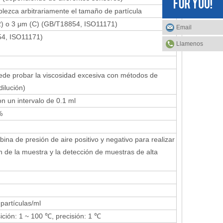
blezca arbitrariamente el tamaño de partícula
) o 3 μm (C) (GB/T18854, ISO11171)
Email
4, ISO11171)
Llamenos
de probar la viscosidad excesiva con métodos de
dilución)
on un intervalo de 0.1 ml
%
bina de presión de aire positivo y negativo para realizar
ón de la muestra y la detección de muestras de alta
partículas/ml
ción: 1 ~ 100 ℃, precisión: 1 ℃