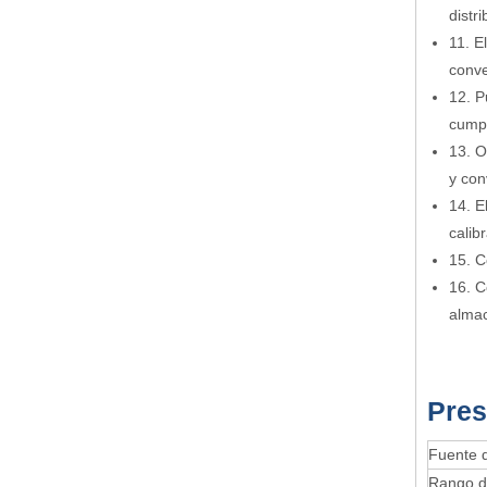
distr
11. E
conve
12. P
cumpl
13. O
y con
14. E
calib
15. C
16. C
almac
Pres
Fuente d
Rango d