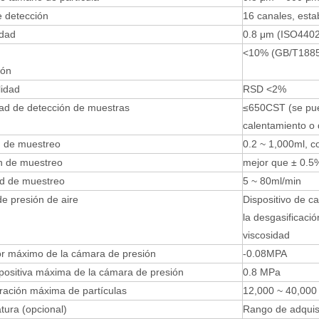
e detección
16 canales, esta
idad
0.8 μm (ISO4402
<10% (GB/T1885
ión
lidad
RSD <2%
ad de detección de muestras
≤650CST (se pue
calentamiento o 
 de muestreo
0.2 ~ 1,000ml, c
ón de muestreo
mejor que ± 0.5
ad de muestreo
5 ~ 80ml/min
e presión de aire
Dispositivo de ca
la desgasificaci
viscosidad
or máximo de la cámara de presión
-0.08MPA
positiva máxima de la cámara de presión
0.8 MPa
ración máxima de partículas
12,000 ~ 40,000 
ura (opcional)
Rango de adquisi