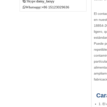
daisy_taoyy

Skype
:
:
+86 15123029636

Whatsapp
El conta
en nuest
18854-20
ligero, 
estándar
Puede pr
repetibl
contamin
partícula
alimentac
ampliame
fabricac
Car
1. El