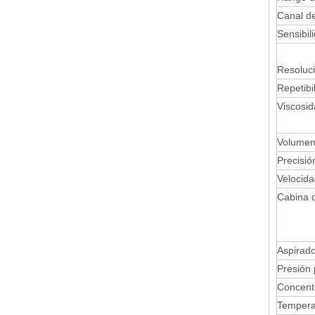
Canal d
Sensibil
Resoluc
Repetibi
Viscosid
Volumen
Precisi
Velocid
Cabina d
Aspirad
Presión 
Concent
Temperat