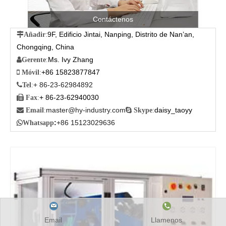
Contáctenos
9F, Edificio Jintai, Nanping, Distrito de Nan’an,

Añadir
:
Chongqing, China
Ms. Ivy Zhang

Gerente
:
+86 15823877847

Móvil
:
+ 86-23-62984892

Tel
:
+ 86-23-62940030

Fax
:
master@hy-industry.com
daisy_taoyy

Email
:

Skype
:
:
+86 15123029636

Whatsapp
Email
Llamenos