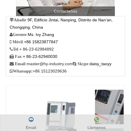
Contáctenos
9F, Edificio Jintai, Nanping, Distrito de Nan’an,

Añadir
:
Chongqing, China
Ms. Ivy Zhang

Gerente
:
+86 15823877847

Móvil
:
+ 86-23-62984892

Tel
:
+ 86-23-62940030

Fax
:
master@hy-industry.com
daisy_taoyy

Email
:

Skype
:
:
+86 15123029636

Whatsapp
Email
Llamenos