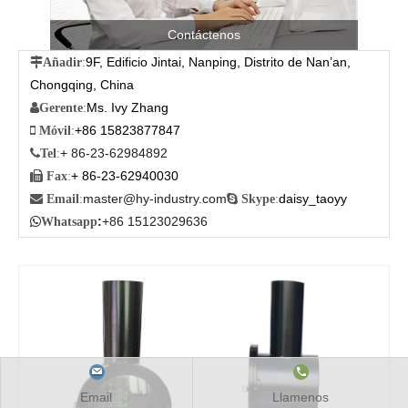
Contáctenos
9F, Edificio Jintai, Nanping, Distrito de Nan’an,

Añadir
:
Chongqing, China
Ms. Ivy Zhang

Gerente
:
+86 15823877847

Móvil
:
+ 86-23-62984892

Tel
:
+ 86-23-62940030

Fax
:
master@hy-industry.com
daisy_taoyy

Email
:

Skype
:
:
+86 15123029636

Whatsapp
Email
Llamenos