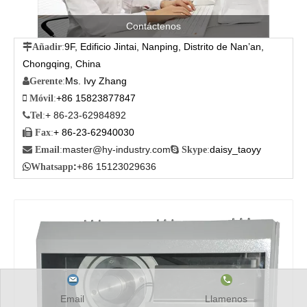
Contáctenos
9F, Edificio Jintai, Nanping, Distrito de Nan’an,

Añadir
:
Chongqing, China
Ms. Ivy Zhang

Gerente
:
+86 15823877847

Móvil
:
+ 86-23-62984892

Tel
:
+ 86-23-62940030

Fax
:
master@hy-industry.com
daisy_taoyy

Email
:

Skype
:
:
+86 15123029636

Whatsapp
Email
Llamenos