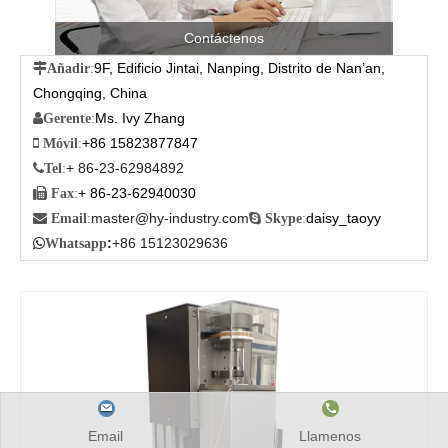
Contáctenos
9F, Edificio Jintai, Nanping, Distrito de Nan’an,

Añadir
:
Chongqing, China
Ms. Ivy Zhang

Gerente
:
+86 15823877847

Móvil
:
+ 86-23-62984892

Tel
:
+ 86-23-62940030

Fax
:
master@hy-industry.com
daisy_taoyy

Email
:

Skype
:
:
+86 15123029636

Whatsapp
Email
Llamenos