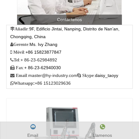
Contáctenos
9F, Edificio Jintai, Nanping, Distrito de Nan’an,

Añadir
:
Chongqing, China
Ms. Ivy Zhang

Gerente
:
+86 15823877847

Móvil
:
+ 86-23-62984892

Tel
:
+ 86-23-62940030

Fax
:
master@hy-industry.com
daisy_taoyy

Email
:

Skype
:
:
+86 15123029636

Whatsapp
Email
Llamenos