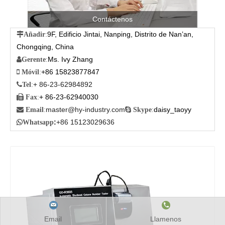
Contáctenos
9F, Edificio Jintai, Nanping, Distrito de Nan’an,

Añadir
:
Chongqing, China
Ms. Ivy Zhang

Gerente
:
+86 15823877847

Móvil
:
+ 86-23-62984892

Tel
:
+ 86-23-62940030

Fax
:
master@hy-industry.com
daisy_taoyy

Email
:

Skype
:
:
+86 15123029636

Whatsapp
Email
Llamenos