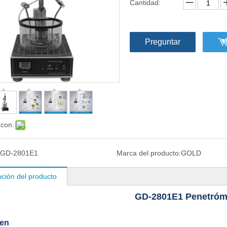
Cantidad:
Preguntar
 con:
GD-2801E1
Marca del producto:
GOLD
pción del producto
GD-2801E1 Penetróm
en