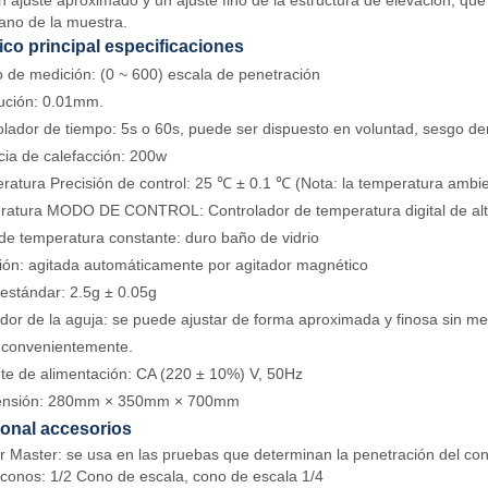
n ajuste aproximado y un ajuste fino de la estructura de elevación, que
lano de la muestra.
nico principal especificaciones
 de medición: (0 ~ 600) escala de penetración
ución: 0.01mm.
olador de tiempo: 5s o 60s, puede ser dispuesto en voluntad, sesgo de
cia de calefacción: 200w
ratura Precisión de control: 25 ℃ ± 0.1 ℃ (Nota: la temperatura amb
ratura MODO DE CONTROL: Controlador de temperatura digital de alt
de temperatura constante: duro baño de vidrio
ción: agitada automáticamente por agitador magnético
 estándar: 2.5g ± 0.05g
dor de la aguja: se puede ajustar de forma aproximada y finosa sin me
 convenientemente.
te de alimentación: CA (220 ± 10%) V, 50Hz
ensión: 280mm × 350mm × 700mm
cional accesorios
r Master: se usa en las pruebas que determinan la penetración del cono 
 conos: 1/2 Cono de escala, cono de escala 1/4