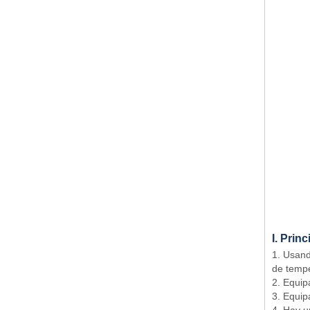
I. Prin
1. Usand
de tempe
2. Equipa
3. Equip