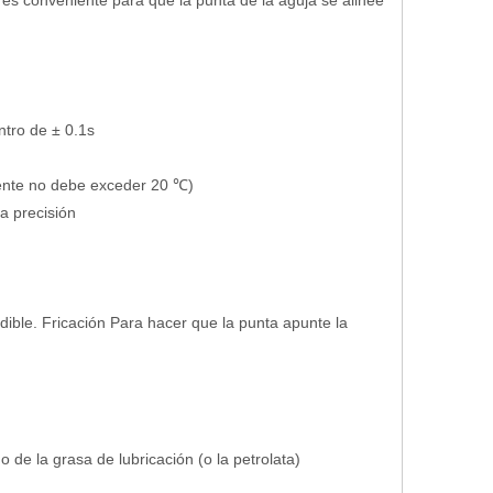
 es conveniente para que la punta de la aguja se alinee
ntro de ± 0.1s
iente no debe exceder 20 ℃)
a precisión
dible. Fricación Para hacer que la punta apunte la
de la grasa de lubricación (o la petrolata)