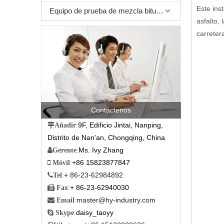
Este ins
Equipo de prueba de mezcla bituminosa
asfalto,
carreter
Contáctenos
9F, Edificio Jintai, Nanping,

Añadir
:
Distrito de Nan’an, Chongqing, China
Ms. Ivy Zhang

Gerente
:
+86 15823877847

Móvil
:
+ 86-23-62984892

Tel
:
+ 86-23-62940030

Fax
:
master@hy-industry.com

Email
:
daisy_taoyy

Skype
: