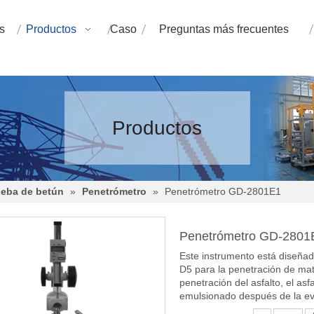
s
Productos
Caso
Preguntas más frecuentes
Productos
ueba de betún
»
Penetrómetro
»
Penetrómetro GD-2801E1
Penetrómetro GD-280
Este instrumento está diseñ
D5 para la penetración de mat
penetración del asfalto, el asfa
emulsionado después de la ev