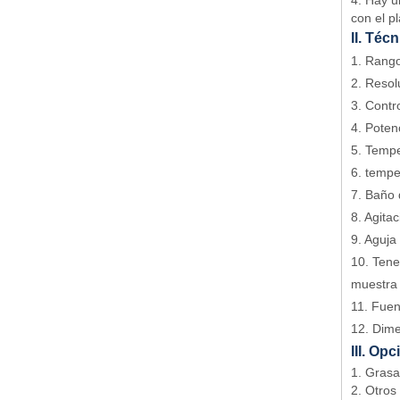
4. Hay u
con el p
II. Téc
1. Rango
2. Resol
3. Contr
4. Poten
5. Tempe
6. tempe
7. Baño 
8. Agita
9. Aguja
10. Tene
muestra
11. Fuen
12. Dim
III. Op
1. Grasa
2. Otros