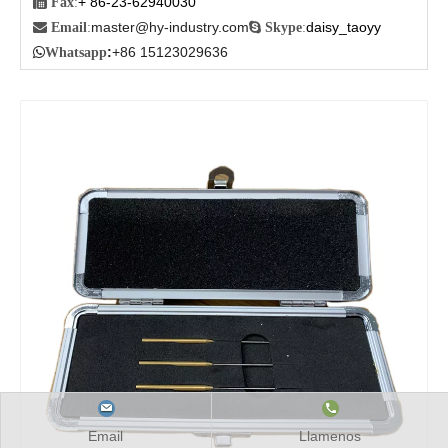
Contáctenos
9F, Edificio Jintai, Nanping, Distrito de Nan’an,

Añadir
:
Chongqing, China
Ms. Ivy Zhang

Gerente
:
+86 15823877847

Móvil
:
+ 86-23-62984892

Tel
:
+ 86-23-62940030

Fax
:
master@hy-industry.com
daisy_taoyy

Email
:

Skype
:
:
+86 15123029636

Whatsapp
Email
Llamenos