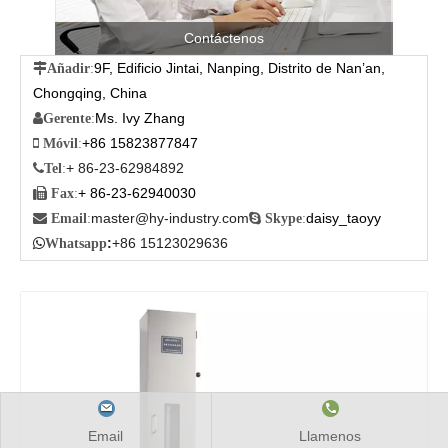
Contáctenos
9F, Edificio Jintai, Nanping, Distrito de Nan’an,

Añadir
:
Chongqing, China
Ms. Ivy Zhang

Gerente
:
+86 15823877847

Móvil
:
+ 86-23-62984892

Tel
:
+ 86-23-62940030

Fax
:
master@hy-industry.com
daisy_taoyy

Email
:

Skype
:
:
+86 15123029636

Whatsapp
Email
Llamenos