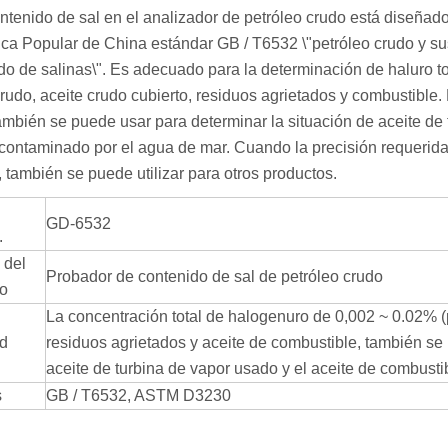
ontenido de sal en el analizador de petróleo crudo está diseñado
ca Popular de China estándar GB / T6532 \"petróleo crudo y s
do de salinas\". Es adecuado para la determinación de haluro t
crudo, aceite crudo cubierto, residuos agrietados y combustible. 
ambién se puede usar para determinar la situación de aceite de
contaminado por el agua de mar. Cuando la precisión requerida
 también se puede utilizar para otros productos.
GD-6532
.
 del
Probador de contenido de sal de petróleo crudo
to
La concentración total de halogenuro de 0,002 ~ 0.02% (p
ud
residuos agrietados y aceite de combustible, también se
aceite de turbina de vapor usado y el aceite de combust
s
GB / T6532, ASTM D3230