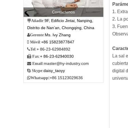
Paráme
1. Extr
Contáctenos
2. La p
9F, Edificio Jintai, Nanping,

Añadir
:
3. Fuen
Distrito de Nan’an, Chongqing, China
Observa
Ms. Ivy Zhang

Gerente
:
+86 15823877847

Móvil
:
Caracte
+ 86-23-62984892

Tel
:
La sal 
+ 86-23-62940030

Fax
:
cubiert
master@hy-industry.com

Email
:
digital
daisy_taoyy

Skype
:
:
+86 15123029636
univers

Whatsapp