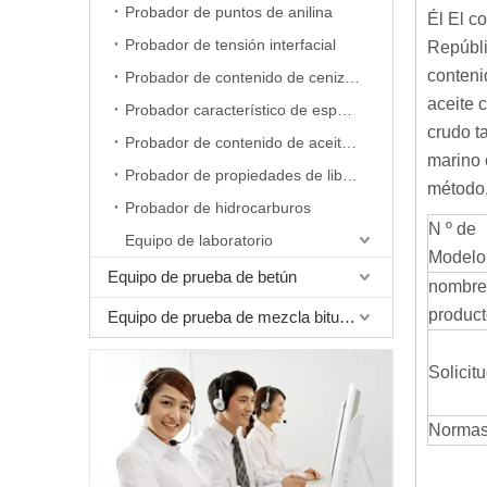
Probador de puntos de anilina
Él El c
Probador de tensión interfacial
Repúbli
conteni
Probador de contenido de cenizas
aceite 
Probador característico de espuma
crudo t
Probador de contenido de aceite de cera
marino 
Probador de propiedades de liberación de aire
método,
Probador de hidrocarburos
N º de
Equipo de laboratorio
Modelo
Equipo de prueba de betún
nombre
produc
Equipo de prueba de mezcla bituminosa
Solicit
Norma