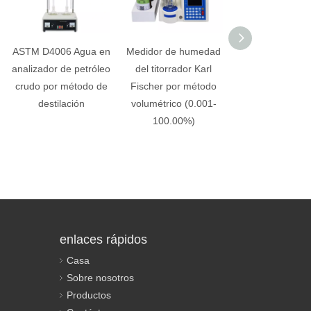
ASTM D4006 Agua en
Medidor de humedad
Analizador 
analizador de petróleo
del titorrador Karl
humedad de
crudo por método de
Fischer por método
contenido de 
destilación
volumétrico (0.001-
volumétrico K
100.00%)
Fischer de Ka
0.001%-10
enlaces rápidos
Casa
Sobre nosotros
Productos