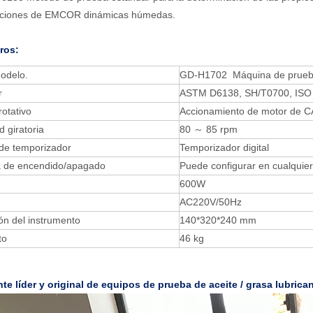
iciones de EMCOR dinámicas húmedas.
ros:
odelo.
GD-H1702 Máquina de prueb
r
ASTM D6138, SH/T0700, ISO
otativo
Accionamiento de motor de C
d giratoria
80 ～ 85 rpm
de temporizador
Temporizador digital
 de encendido/apagado
Puede configurar en cualqui
600W
AC220V/50Hz
ón del instrumento
140*320*240 mm
to
46 kg
te líder y original de equipos de prueba de aceite / grasa lubrica