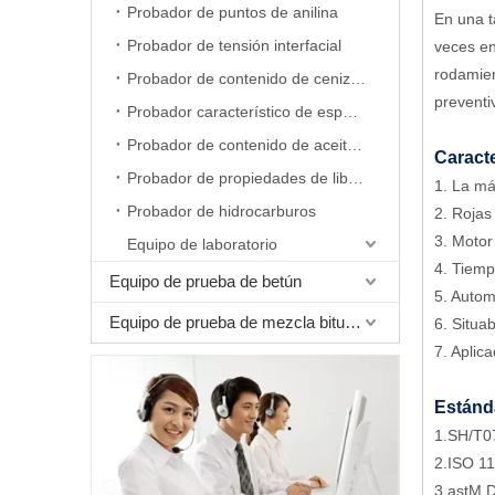
Probador de puntos de anilina
En una t
Probador de tensión interfacial
veces en
rodamien
Probador de contenido de cenizas
preventi
Probador característico de espuma
Probador de contenido de aceite de cera
Caracte
Probador de propiedades de liberación de aire
1. La m
Probador de hidrocarburos
2. Rojas
3. Motor
Equipo de laboratorio
4. Tiemp
Equipo de prueba de betún
5. Autom
Equipo de prueba de mezcla bituminosa
6. Situa
7. Aplic
Estánd
1.SH/T07
2.ISO 11
3.astM D