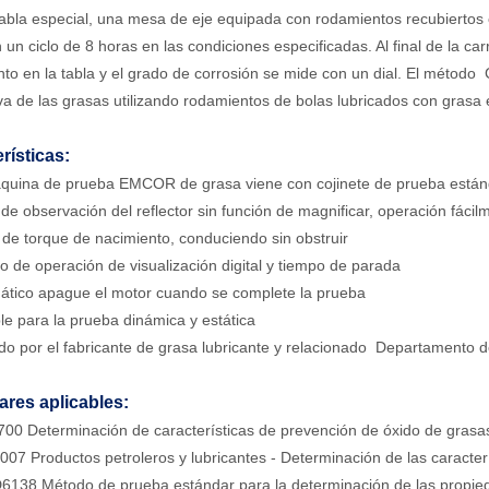
abla especial, una mesa de eje equipada con rodamientos recubiertos 
 un ciclo de 8 horas en las condiciones especificadas. Al final de la ca
to en la tabla y el grado de corrosión se mide con un dial. El método
va de las grasas utilizando rodamientos de bolas lubricados con gras
rísticas:
áquina de prueba EMCOR de grasa viene con cojinete de prueba está
 de observación del reflector sin función de magnificar, operación fácil
 de torque de nacimiento, conduciendo sin obstruir
o de operación de visualización digital y tiempo de parada
ático apague el motor cuando se complete la prueba
ble para la prueba dinámica y estática
ado por el fabricante de grasa lubricante y relacionado Departamento d
ares aplicables:
00 Determinación de características de prevención de óxido de grasas
007 Productos petroleros y lubricantes - Determinación de las caracter
6138 Método de prueba estándar para la determinación de las propieda