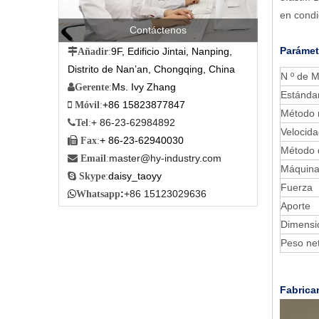
en cond
Contáctenos
Parámet
9F, Edificio Jintai, Nanping,

Añadir
:
Distrito de Nan’an, Chongqing, China
N º de M
Ms. Ivy Zhang

Gerente
:
Estánda
+86 15823877847

Móvil
:
Método r
+ 86-23-62984892

Tel
:
Velocida
+ 86-23-62940030

Fax
:
Método 
master@hy-industry.com

Email
:
Máquina
daisy_taoyy

Skype
:
Fuerza
:
+86 15123029636

Whatsapp
Aporte
Dimensi
Peso ne
Fabrican