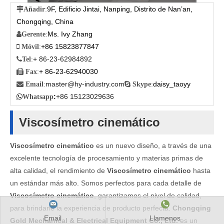
9F, Edificio Jintai, Nanping, Distrito de Nan’an,

Añadir
:
Chongqing, China
Ms. Ivy Zhang

Gerente
:
+86 15823877847

Móvil
:
+ 86-23-62984892

Tel
:
+ 86-23-62940030

Fax
:
master@hy-industry.com
daisy_taoyy

Email
:

Skype
:
:
+86 15123029636

Whatsapp
Viscosímetro cinemático
Viscosímetro cinemático
es un nuevo diseño, a través de una
excelente tecnología de procesamiento y materias primas de
alta calidad, el rendimiento de
Viscosímetro cinemático
hasta
un estándar más alto. Somos perfectos para cada detalle de
Viscosímetro cinemático
, garantizamos el nivel de calidad,
para brindarle la experiencia de producto perfecta.
Chongqing
Email
Llamenos
Gold Mechanical & Electrical Equipment Co., Ltd.
es un