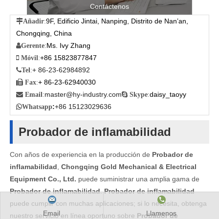
Contáctenos
9F, Edificio Jintai, Nanping, Distrito de Nan’an,

Añadir
:
Chongqing, China
Ms. Ivy Zhang

Gerente
:
+86 15823877847

Móvil
:
+ 86-23-62984892

Tel
:
+ 86-23-62940030

Fax
:
master@hy-industry.com
daisy_taoyy

Email
:

Skype
:
:
+86 15123029636

Whatsapp
Probador de inflamabilidad
Con años de experiencia en la producción de
Probador de
inflamabilidad
,
Chongqing Gold Mechanical & Electrical
Equipment Co., Ltd.
puede suministrar una amplia gama de
Probador de inflamabilidad
.
Probador de inflamabilidad
puede cumplir con muchas aplicaciones; si lo necesita, obtenga
Email
Llamenos
nuestro servicio en línea oportuno sobre
Probador de