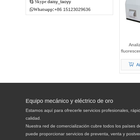
daisy_taoyy

Skype
:
:
+86 15123029636

Whatsapp
Anali
fluoresce
y prec
acei
Añ
Equipo mecánico y eléctrico de oro
Estamos aquí para ofrecerle servicios profesionales, rápid
calidad.
Nuestra red de comercialización cubre todos los países de
puede proporcionar servicios de preventa, venta y postven