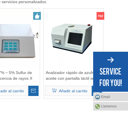
 servicios personalizados.
7% ~ 5% Sulfur de
Analizador rápido de azufre en
scencia de rayos X
aceite con pantalla táctil según
cos en analizador de
ASTM D4294 / ISO 8754
e para análisis de
adir al carrito
Añadir al carrito
combustible
Email
Llamenos