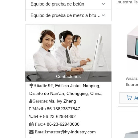
nuestra li
Equipo de prueba de betún
Equipo de prueba de mezcla bituminosa
Contáctenos
Analiz
fluore
9F, Edificio Jintai, Nanping,

Añadir
:
(m
Distrito de Nan’an, Chongqing, China
Añ
Ms. Ivy Zhang

Gerente
:
+86 15823877847

Móvil
:
+ 86-23-62984892

Tel
:
+ 86-23-62940030

Fax
:
master@hy-industry.com

Email
: