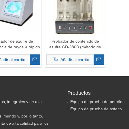
zador de azufre de
Probador de contenido de
ncia de rayos X rápido
azufre GD-380B (método de
iso automático para
lámpara)
tes combustibles
adir al carrito
Añadir al carrito
Productos
os, integrales y de alta
Equipo de prueba de petróleo
Equipo de prueba de asfalto
l mundo y, por lo tanto,
ta de alta calidad para los