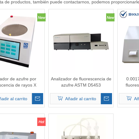
sta de productos, también puede contactarnos, podemos proporcionarle
ador de azufre por
Analizador de fluorescencia de
0.001
scencia de rayos X
azufre ASTM D5453
fluore
uestra múltiple)
automáti
aceit
adir al carrito
Añadir al carrito
Añ