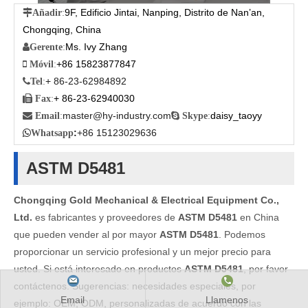
9F, Edificio Jintai, Nanping, Distrito de Nan’an,

Añadir
:
Chongqing, China
Ms. Ivy Zhang

Gerente
:
+86 15823877847

Móvil
:
+ 86-23-62984892

Tel
:
+ 86-23-62940030

Fax
:
master@hy-industry.com
daisy_taoyy

Email
:

Skype
:
:
+86 15123029636

Whatsapp
ASTM D5481
Chongqing Gold Mechanical & Electrical Equipment Co.,
Ltd.
es fabricantes y proveedores de
ASTM D5481
en China
que pueden vender al por mayor
ASTM D5481
. Podemos
proporcionar un servicio profesional y un mejor precio para
usted. Si está interesado en productos
ASTM D5481
, por favor
contáctenos. Sugerencias: necesidades especiales, por
Email
Llamenos
ejemplo: OEM, ODM, personalizadas de acuerdo con las