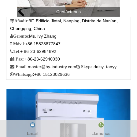
Contáctenos
9F, Edificio Jintai, Nanping, Distrito de Nan’an,

Añadir
:
Chongqing, China
Ms. Ivy Zhang

Gerente
:
+86 15823877847

Móvil
:
+ 86-23-62984892

Tel
:
+ 86-23-62940030

Fax
:
master@hy-industry.com
daisy_taoyy

Email
:

Skype
:
:
+86 15123029636

Whatsapp
Email
Llamenos