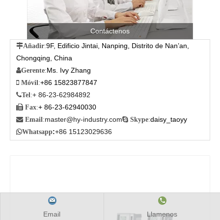
Contáctenos
9F, Edificio Jintai, Nanping, Distrito de Nan’an,

Añadir
:
Chongqing, China
Ms. Ivy Zhang

Gerente
:
+86 15823877847

Móvil
:
+ 86-23-62984892

Tel
:
+ 86-23-62940030

Fax
:
master@hy-industry.com
daisy_taoyy

Email
:

Skype
:
:
+86 15123029636

Whatsapp
Email
Llamenos