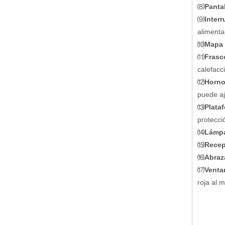
⑻
Pantal
⑼
Inter
alimenta
⑽
Mapa 
⑾
Frasc
calefacc
⑿
Horno
puede aj
⒀
Plata
protecció
⒁
Lámpa
⒂
Recep
⒃
Abraz
⒄
Venta
roja al 