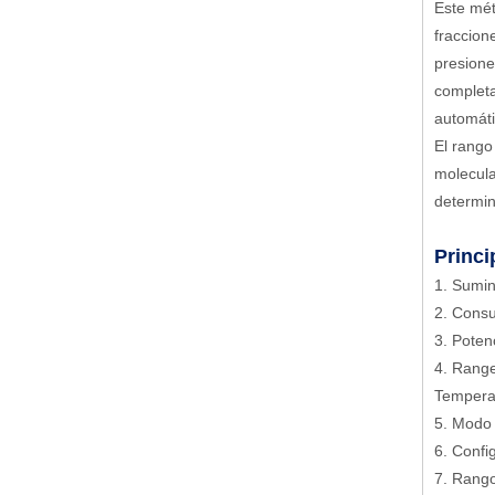
Este mét
fraccion
presione
completa
automáti
El rango
molecula
determin
Princi
1. Sumin
2. Cons
3. Poten
4. Range
Temper
5. Modo 
6. Conf
7. Rango