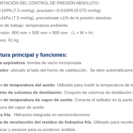
ONTACIÓN DEL CONTROL DE PRESIÓN ABSOLUTO:
 <1KPA (7.5 mmhg), precisión <0.01KPA (0.075 mmhg)
≥1kPa (7.5 mmhg), precisiónate ≤1% de la presión absoluta
no de trabajo: temperatura ambiente.
nsión: 800 mm × 500 mm × 900 mm （L × W × H）
eso: 61 kg
tura principal y funciones:
 aspiradora
: bomba de vacío incorporada
lador
: ubicado al lado del horno de calefacción, Se abre automáticamen
r de temperatura del aceite
: Utilizado para medir la temperatura de l
nto de columna de destilación
: Conjunto de columna de destilación
r de temperatura de vapor de aceite
: Conecte el sellador en la parte
ura del vapor de aceite
a fría
: Hidrazina integrada en semiconductores
a de recolección del residuo de hidrazina fría
: Utilizado para recolec
car y pesarse para su posterior análisis