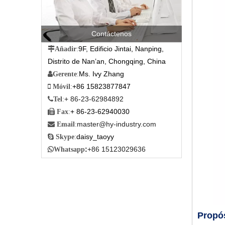
Contáctenos
9F, Edificio Jintai, Nanping,

Añadir
:
Distrito de Nan’an, Chongqing, China
Ms. Ivy Zhang

Gerente
:
+86 15823877847

Móvil
:
+ 86-23-62984892

Tel
:
+ 86-23-62940030

Fax
:
master@hy-industry.com

Email
:
daisy_taoyy

Skype
:
:
+86 15123029636

Whatsapp
Propós