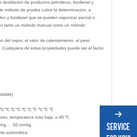
 destilación de productos petroleros, biodiesel y
te método de prueba cubre la determinación, a
leo y biodiesel que se pueden vaporizar parcial o
can tanto un método manual como un método
ón del vapor, el valor de calentamiento, el peso
 Cualquiera de estas propiedades puede ser el factor
stable)
 ℃ ℃ ℃ ℃ ℃ ℃ ℃ ℃ ℃ ℃ ℃
tores, temperatura más baja: ≤-40 ℃
mmhg 、 50 mmhg
nte automática