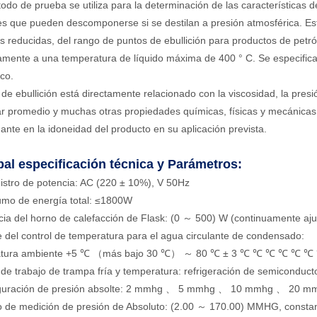
odo de prueba se utiliza para la determinación de las características de
es que pueden descomponerse si se destilan a presión atmosférica. Es
s reducidas, del rango de puntos de ebullición para productos de petró
mente a una temperatura de líquido máxima de 400 ° C. Se especifi
co.
 de ebullición está directamente relacionado con la viscosidad, la presi
r promedio y muchas otras propiedades químicas, físicas y mecánicas.
ante en la idoneidad del producto en su aplicación prevista.
pal especificación técnica y
Parámetros:
istro de potencia: AC (220 ± 10%), V 50Hz
umo de energía total: ≤1800W
cia del horno de calefacción de Flask: (0 ～ 500) W (continuamente aju
 del control de temperatura para el agua circulante de condensado:
atura ambiente +5 ℃ （más bajo 30 ℃） ～ 80 ℃ ± 3 ℃ ℃ ℃ ℃ ℃
de trabajo de trampa fría y temperatura: refrigeración de semiconduc
iguración de presión absolte: 2 mmhg 、 5 mmhg 、 10 mmhg 、 20 
 de medición de presión de Absoluto: (2.00 ～ 170.00) MMHG, consta