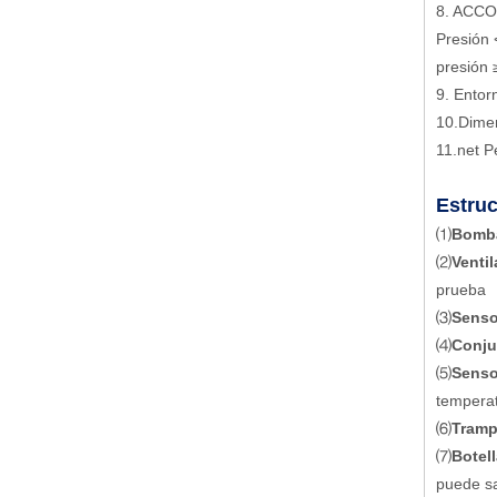
8. ACC
Presión
presión 
9. Entor
10.Dime
11.net P
Estruc
⑴
Bomba
⑵
Venti
prueba
⑶
Senso
⑷
Conju
⑸
Senso
temperat
⑹
Tramp
⑺
Botell
puede sa