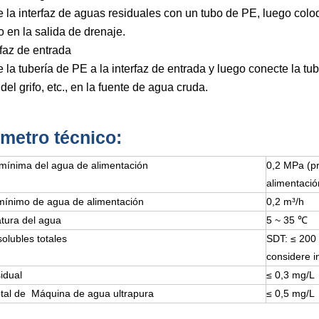
 la interfaz de aguas residuales con un tubo de PE, luego coloq
o en la salida de drenaje.
rfaz de entrada
 la tubería de PE a la interfaz de entrada y luego conecte la tub
 del grifo, etc., en la fuente de agua cruda.
metro técnico:
mínima del agua de alimentación
0,2 MPa (pr
alimentació
mínimo de agua de alimentación
0,2 m³/h
tura del agua
5 ~ 35 ℃
solubles totales
SDT: ≤ 200 
considere i
sidual
≤ 0,3 mg/L
otal de Máquina de agua ultrapura
≤ 0,5 mg/L