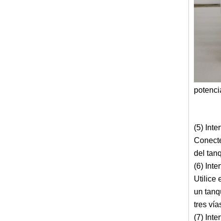
potenci
(5) Int
Conecte
del tan
(6) Int
Utilice
un tanq
tres ví
(7) Int