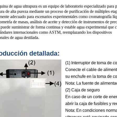
ina de agua ultrapura es un equipo de laboratorio especializado para 
ra de alta pureza mediante un proceso de purificación de múltiples eta
mente adecuado para escenarios experimentales como cromatografía líq
ometría de masas, análisis de aceite y detección de instrumentos de prec
 puede suministrar de forma continua y estable agua experimental que 
tándares internacionales como ASTM, reemplazando los dispositivos
onales de agua destilada.
roducción detallada:
(1) Interruptor de toma de co
Conecte el cable de aliment
su enchufe en la toma de cor
Nota: La fuente de aliment
(2) Caja de seguro
En caso de un corte de ener
abrir la caja de fusibles y r
Nota: En condiciones norma