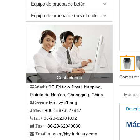
Equipo de prueba de betún
Equipo de prueba de mezcla bituminosa
Compartir
Contáctenos
9F, Edificio Jintai, Nanping,

Añadir
:
Modelo:
Distrito de Nan’an, Chongqing, China
Ms. Ivy Zhang

Gerente
:
Descri
+86 15823877847

Móvil
:
+ 86-23-62984892

Tel
:
Máq
+ 86-23-62940030

Fax
:
master@hy-industry.com

Email
: