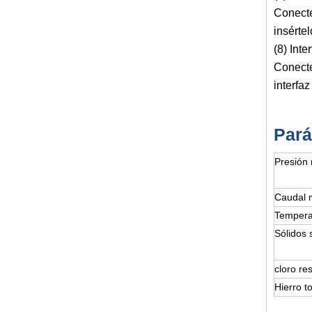
Conecte
insértel
(8) Inte
Conecte
interfaz
Pará
Presión 
Caudal 
Tempera
Sólidos 
cloro re
Hierro t