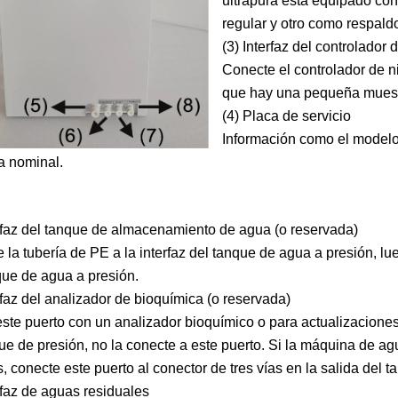
ultrapura está equipado con
regular y otro como respald
(3) Interfaz del controlador 
Conecte el controlador de n
que hay una pequeña muesca
(4) Placa de servicio
Información como el modelo d
a nominal.
erfaz del tanque de almacenamiento de agua (o reservada)
 la tubería de PE a la interfaz del tanque de agua a presión, lue
que de agua a presión.
erfaz del analizador de bioquímica (o reservada)
 este puerto con un analizador bioquímico o para actualizacion
ue de presión, no la conecte a este puerto. Si la máquina de ag
as, conecte este puerto al conector de tres vías en la salida del
erfaz de aguas residuales