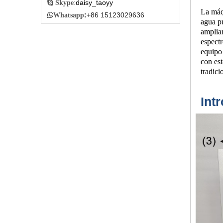
daisy_taoyy

Skype
:
La máqu
:
+86 15123029636

Whatsapp
agua pu
amplia
espectr
equipo
con es
tradici
Int