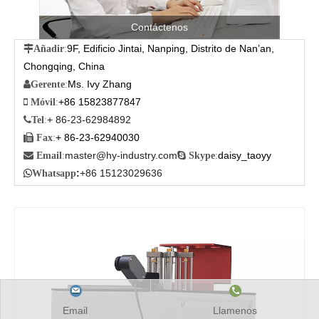
Contáctenos
9F, Edificio Jintai, Nanping, Distrito de Nan’an,

Añadir
:
Chongqing, China
Ms. Ivy Zhang

Gerente
:
+86 15823877847

Móvil
:
+ 86-23-62984892

Tel
:
+ 86-23-62940030

Fax
:
master@hy-industry.com
daisy_taoyy

Email
:

Skype
:
:
+86 15123029636

Whatsapp
Email
Llamenos