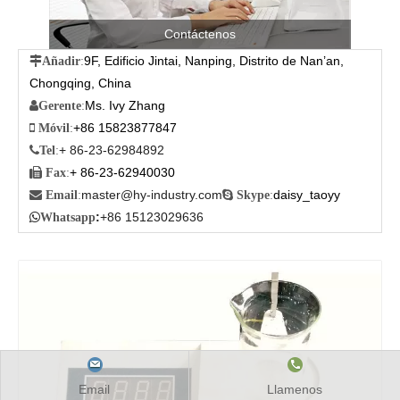
Contáctenos
9F, Edificio Jintai, Nanping, Distrito de Nan’an,

Añadir
:
Chongqing, China
Ms. Ivy Zhang

Gerente
:
+86 15823877847

Móvil
:
+ 86-23-62984892

Tel
:
+ 86-23-62940030

Fax
:
master@hy-industry.com
daisy_taoyy

Email
:

Skype
:
:
+86 15123029636

Whatsapp
Email
Llamenos