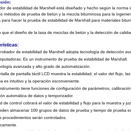
cción:
dor de estabilidad de Marshell está diseñado y hecho según la norma i
os métodos de prueba de betún y la mezcla bituminosa para la ingenier
za para hacer la prueba de estabilidad de Marshall para materiales bitu
que el diseño de la tasa de mezclas de betún y la detección de calidad
rísticas:
probador de estabilidad de Marshell adopta tecnología de detección a
putadoras. Es un instrumento de prueba de estabilidad de Marshall.
ología avanzada y alto grado de automatización.
talla de pantalla táctil LCD muestra la estabilidad, el valor del flujo, l
a es intuitivo y la operación es
conveniente.
instrumento tiene funciones de configuración de parámetros, calibració
ión automática de datos y temporizador.
d de control cobrará el valor de estabilidad y flujo para la muestra y 
eden almacenar 100 grupos de datos de prueba y tiempo de prueba en 
s procedimientos serán controlados.
icamente.