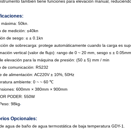
instrumento también tiene funciones para elevación manual, reduciénd
ficaciones:
a máxima: 50kn.
o de medición: ≤40kn
ión de sesgo: ≤ ± 0.1kn
cción de sobrecarga: protege automáticamente cuando la carga es sup
mación vertical (valor de flujo): rango de 0 ~ 20 mm, sesgo ≤ ± 0.05m
de elevación para la máquina de presión: (50 ± 5) mm / min
o de comunicación: RS232
e de alimentación: AC220V ± 10%, 50Hz
ratura ambiente: 0 ~ ~ 60 ℃
nsiones: 600mm × 380mm × 900mm
TOR PODER: 550W
Peso: 98kg
rios Opcionales:
de agua de baño de agua termostática de baja temperatura GDY-1.