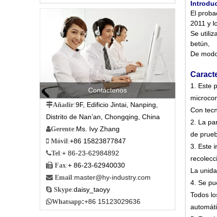
Introdu
El proba
2011 y l
Se utili
betún,
De modo 
Caracte
1. Este 
Contáctenos
microcom
9F, Edificio Jintai, Nanping,

Añadir
:
Con tecn
Distrito de Nan’an, Chongqing, China
2. La pan
Ms. Ivy Zhang

Gerente
:
de prueb
+86 15823877847

Móvil
:
3. Este 
+ 86-23-62984892

Tel
:
recolecc
+ 86-23-62940030

Fax
:
La unida
master@hy-industry.com

Email
:
4. Se pu
daisy_taoyy

Skype
:
Todos lo
:
+86 15123029636

Whatsapp
automát