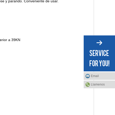
ose y parando. Conveniente de usar.
erior a 39KN
m
Email
Llamenos