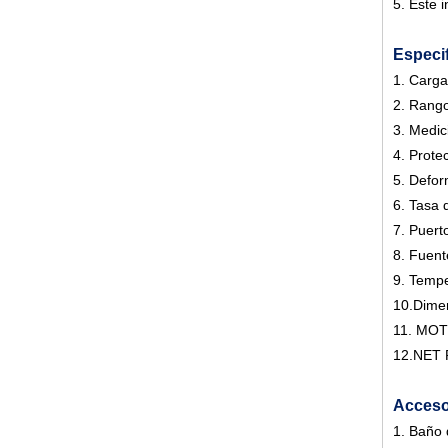
5. Este 
Especi
1. Carg
2. Rang
3. Medic
4. Prote
5. Defor
6. Tasa 
7. Puert
8. Fuent
9. Tempe
10.Dime
11. MO
12.NET 
Acceso
1. Baño 