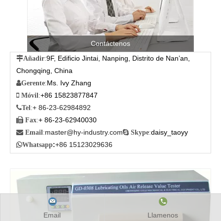
Contáctenos
9F, Edificio Jintai, Nanping, Distrito de Nan’an,

Añadir
:
Chongqing, China
Ms. Ivy Zhang

Gerente
:
+86 15823877847

Móvil
:
+ 86-23-62984892

Tel
:
+ 86-23-62940030

Fax
:
master@hy-industry.com
daisy_taoyy

Email
:

Skype
:
:
+86 15123029636

Whatsapp
Email
Llamenos