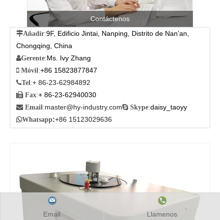
Contáctenos
9F, Edificio Jintai, Nanping, Distrito de Nan’an,

Añadir
:
Chongqing, China
Ms. Ivy Zhang

Gerente
:
+86 15823877847

Móvil
:
+ 86-23-62984892

Tel
:
+ 86-23-62940030

Fax
:
master@hy-industry.com
daisy_taoyy

Email
:

Skype
:
:
+86 15123029636

Whatsapp
Email
Llamenos