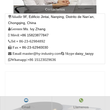
Contáctenos
9F, Edificio Jintai, Nanping, Distrito de Nan’an,

Añadir
:
Chongqing, China
Ms. Ivy Zhang

Gerente
:
+86 15823877847

Móvil
:
+ 86-23-62984892

Tel
:
+ 86-23-62940030

Fax
:
master@hy-industry.com
daisy_taoyy

Email
:

Skype
:
:
+86 15123029636

Whatsapp
Email
Llamenos