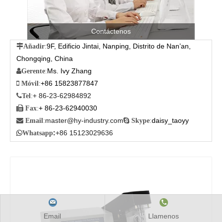
Contáctenos
9F, Edificio Jintai, Nanping, Distrito de Nan’an,

Añadir
:
Chongqing, China
Ms. Ivy Zhang

Gerente
:
+86 15823877847

Móvil
:
+ 86-23-62984892

Tel
:
+ 86-23-62940030

Fax
:
master@hy-industry.com
daisy_taoyy

Email
:

Skype
:
:
+86 15123029636

Whatsapp
Email
Llamenos