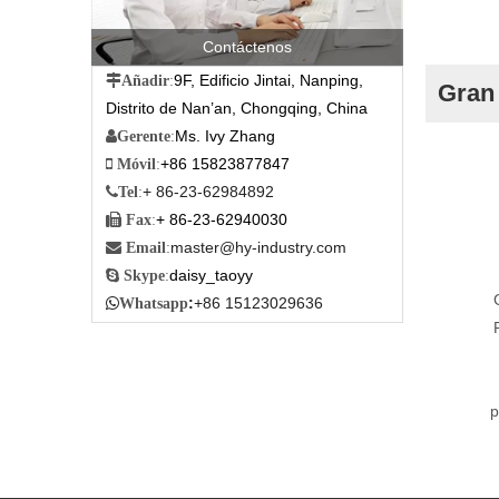
Contáctenos
9F, Edificio Jintai, Nanping,

Añadir
:
Gran
Distrito de Nan’an, Chongqing, China
Ms. Ivy Zhang

Gerente
:
+86 15823877847

Móvil
:
+ 86-23-62984892

Tel
:
+ 86-23-62940030

Fax
:
master@hy-industry.com

Email
:
daisy_taoyy

Skype
:
:
+86 15123029636

Whatsapp
p