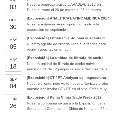
MAY
Nuestra empresa asistió a ARABLAB 2017 en
03
Dubai durante el 20 de marzo al 23 de marzo.
Conocímos a algunos viejos amigos y nuevos
[
Exposición
]
ANALITICA LATINOAMERICA 2017
OCT
clientes. La tercera vez hemos estado allí. Y
Nuestra empresa se incorporó con éxito a la
30
mostraremos allí nuevamente en el próximo año.
exposición en septiembre.
[
Exposición
]
Entrenamiento para el agente de Nigeria
MAY
Nuestro agente de Nigeria llegó a la fábrica para
05
recibir capacitación en abril.
[
Exposición
]
La unidad de filtrado de aceite de 12 juegos se envía a Austrilia
MAY
Nuestra unidad de filtrado de aceite móvil de
18
precisión YL de 12 juegos se envía después de la
inspección de fábrica. Este es nuestro antiguo
[
Exposición
]
CT / PT Analyzer es inspeccionado por clientes indios
SEP
cliente de Austrilia que ordenó YL varias veces
Nuestro cliente indio visitó nuestra fábrica y probó
04
antes, y lo personalizamos según sus requisitos
nuestro analizador CT / PT en el sitio. Están muy
cada vez. Es un buen recuerdo y creo que
satisfechos con los resultados de las pruebas.
tendremos más cooperación en el futuer.
[
Exposición
]
Kenia China Trade Week 2017
JUN
Nuestra compañía se unirá a la Exposición de la
26
Semana de Comercio de China de Kenia del 29 de
junio al 1 de julio. Aprovechando esta oportunidad,