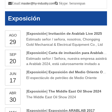

Email:
 Skype: berurenpan
master@hy-industry.com
Exposición
[
Exposición
]
Invitación de Arablab Live 2025
AGO
Estimado señor / señora, nosotros, Chongqing
29
Gold Mechanical & Electrical Equipment Co., Ltd
es una empresa que integra la I + D y la
[
Exposición
]
Carta de invitación para Arablab 2024
SEP
producción para equipos de prueba de petróleo.
Estimado señor / Señora, nuestra empresa asistirá
20
Servimos en China durante 30 años y exportamos
a Arablab 2024, está calurosamente invitado a
20 años y ganamos el reconocimiento colaborativo
visitar nuestro stand, vea la información completa
de clientes mundiales. Estableceremos un stand
[
Exposición
]
Exposición del Medio Oriente Oil Show 2024
JUN
como a continuación. Nombre de Ejecución:
en T
El espectáculo de petróleo de Medio Oriente
17
Arablab 2024 EXPERIO PERÍODO: 24 de
septiembre ~ 26 de septiembre, 2024 (10: 00 ~ 18:
00) Dirección: Dubai International Convention &
[
Exposición
]
The Middle East Oil Show 2024
ABR
Exhibition Center, Sheikh Saeed Halls 1, 2 y 3
The Middle East Oil Show 2024
30
[
Exposición
]
Exposición ARABLAB 2017