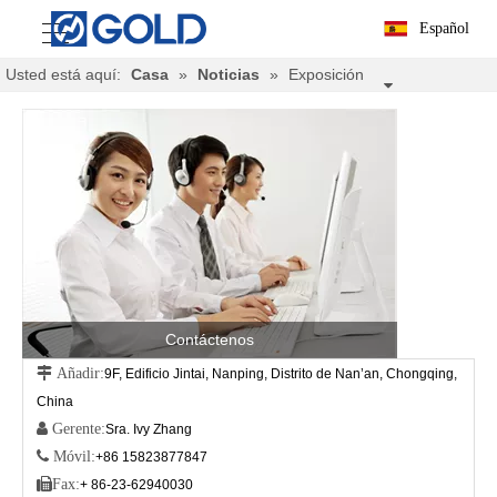
Español
Usted está aquí:
Casa
»
Noticias
»
Exposición
Contáctenos
 Añadir:
9F, Edificio Jintai, Nanping, Distrito de Nan’an, Chongqing,
China
 Gerente:
Sra. Ivy Zhang
 Móvil:
+86 15823877847

Fax:
+ 86-23-62940030