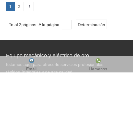
nos encontraremos con nuestros antiguos clientes
1
2
en Kenia y esperamos poder encontrar algunos
nuevos clientes. Buena suerte para mis colegas.
Total 2páginas A la página
Determinación
Equipo mecánico y eléctrico de oro
Estamos aquí para ofrecerle servicios profesionales,
Email
Llamenos
rápidos, integrales y de alta calidad.
Nuestra red de comercialización cubre todos los
países del mundo y, por lo tanto, puede proporcionar
servicios de preventa, venta y postventa de alta
calidad para los clientes lo antes posible.
Productos
enlaces rápidos