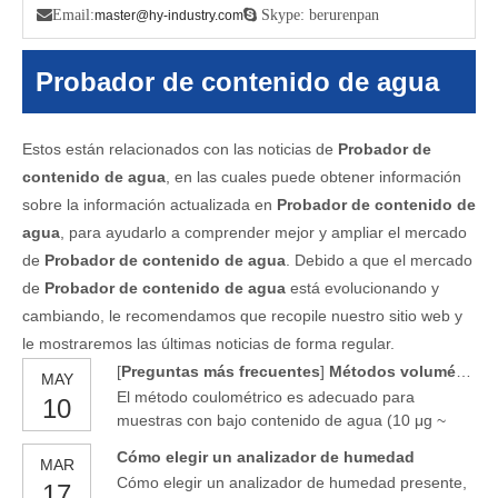

Email:
 Skype: berurenpan
master@hy-industry.com
Probador de contenido de agua
Estos están relacionados con las noticias de
Probador de
contenido de agua
, en las cuales puede obtener información
sobre la información actualizada en
Probador de contenido de
agua
, para ayudarlo a comprender mejor y ampliar el mercado
de
Probador de contenido de agua
. Debido a que el mercado
de
Probador de contenido de agua
está evolucionando y
cambiando, le recomendamos que recopile nuestro sitio web y
le mostraremos las últimas noticias de forma regular.
[
Preguntas más frecuentes
]
Métodos volumétricos y coulométricos de Karl Fischer Water Tester Volumétricos y coulométricos
MAY
El método coulométrico es adecuado para
10
muestras con bajo contenido de agua (10 μg ~
100 mg) El método volumétrico es adecuado para
Cómo elegir un analizador de humedad
MAR
muestras con mayor contenido de agua (0.1 a 500
Cómo elegir un analizador de humedad presente,
17
mg).