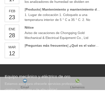
los analizadores de humedad se dividen en
analizadores de humedad química (analizadores
[
Producto
]
Mantenimiento y mantenimiento del analizador de humedad Karl Fisher.
FEB
de humedad de Karl Fischer) y analizadores de
1. Lugar de colocación 1. Coloquelo a una
23
humedad física (analizadores de humedad
temperatura interior de 5 ° C a 35 ° C. 2. No
infrarrojos). Karl Fischer Moisture Analyzer se
coloque el instrumento para trabajar en un entorno
divide en el Método de volumen de Karl Fischer y
Nitice
ENE
con alta humedad y grandes fluctuaciones de
KARL FIS
Aviso de vacaciones de Chongqing Gold
28
energía. 3. Por favor, no ponga el instrumento
Mechanical & Electrical Equipment Co., Ltd
para trabajar en un entorno con gas corrosivo. 4.
El instrumento
[
Preguntas más frecuentes
]
¿Qué es el valorador Karl Fischer y cómo funciona?
MAR
12
Equipo mecánico y eléctrico de oro
Estamos aquí para ofrecerle servicios profesionales,
Email
Llamenos
rápidos, integrales y de alta calidad.
Nuestra red de comercialización cubre todos los
países del mundo y, por lo tanto, puede proporcionar