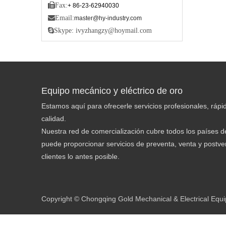

Fax:
+ 86-23-62940030

Email:
master@hy-industry.com

Skype: ivyzhangzy@hoymail.com
Equipo mecánico y eléctrico de oro
Estamos aquí para ofrecerle servicios profesionales, rápid
calidad.
Nuestra red de comercialización cubre todos los países de
puede proporcionar servicios de preventa, venta y postven
clientes lo antes posible.
Copyright © Chongqing Gold Mechanical & Electrical Equi