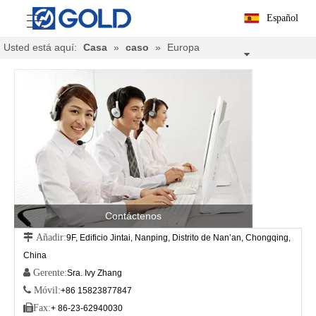
Español
Usted está aquí:
Casa
»
caso
»
Europa
Contáctenos
 Añadir:
9F, Edificio Jintai, Nanping, Distrito de Nan’an, Chongqing,
China
 Gerente:
Sra. Ivy Zhang
 Móvil:
+86 15823877847

Fax:
+ 86-23-62940030