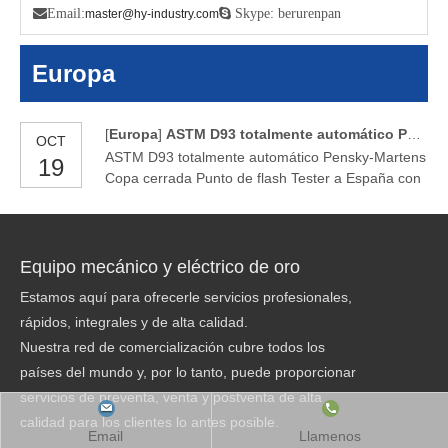

Email:
 Skype: berurenpan
master@hy-industry.com
Europa
[
Europa
]
ASTM D93 totalmente automático Pensky-Martens Copa cerrada Punto de flash Tester a España con certificado CE
OCT
ASTM D93 totalmente automático Pensky-Martens
19
Copa cerrada Punto de flash Tester a España con
certificado CE
Equipo mecánico y eléctrico de oro
Estamos aquí para ofrecerle servicios profesionales,
rápidos, integrales y de alta calidad.
Nuestra red de comercialización cubre todos los
países del mundo y, por lo tanto, puede proporcionar
servicios de preventa, venta y postventa de alta
calidad para los clientes lo antes posible.
Email
Llamenos