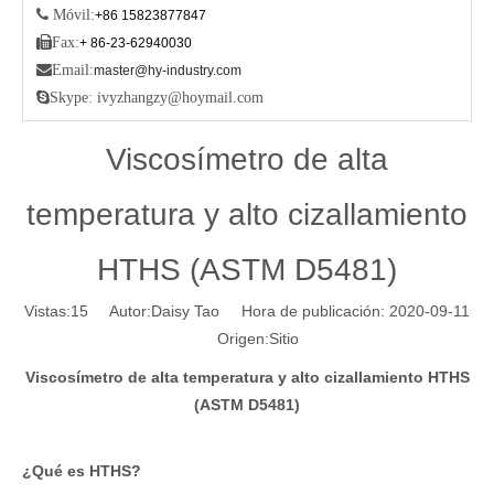
 Móvil:
+86 15823877847

Fax:
+ 86-23-62940030

Email:
master@hy-industry.com

Skype: ivyzhangzy@hoymail.com
Viscosímetro de alta
temperatura y alto cizallamiento
HTHS (ASTM D5481)
Vistas:
15
Autor:Daisy Tao Hora de publicación: 2020-09-11
Origen:
Sitio
Viscosímetro de alta temperatura y alto cizallamiento HTHS
(ASTM D5481)
¿Qué es HTHS?