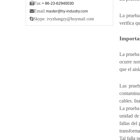

Fax:
+ 86-23-62940030

Email:
master@hy-industry.com
La prueba 

Skype: ivyzhangzy@hoymail.com
verifica q
Importa
La prueba 
ocurre nor
que el ais
Las prueb
contaminan
cables. In
La prueba 
unidad de
fallas del
transforma
Tal falla 