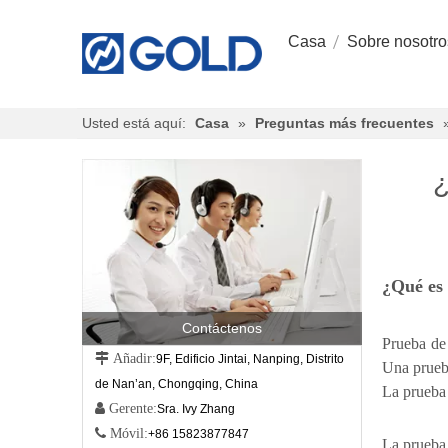
Casa
Sobre nosotro
Usted está aquí:
Casa
»
Preguntas más frecuentes
¿
¿Qué es 
Contáctenos
Prueba de 
 Añadir:
9F, Edificio Jintai, Nanping, Distrito
Una prueb
de Nan’an, Chongqing, China
La prueba 
 Gerente:
Sra. Ivy Zhang
 Móvil:
+86 15823877847
La prueba 