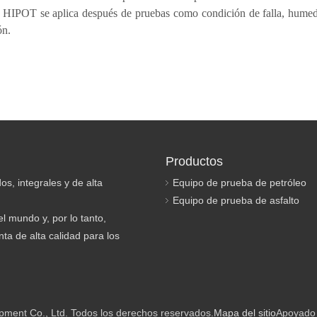
 HIPOT se aplica después de pruebas como condición de falla, humeda
ón.
Productos
os, integrales y de alta
Equipo de prueba de petróleo
Equipo de prueba de asfalto
l mundo y, por lo tanto,
ta de alta calidad para los
pment Co., Ltd. Todos los derechos reservados.
Mapa del sitio
Apoyado