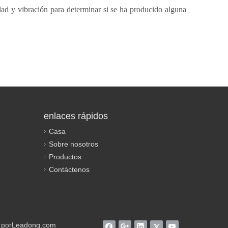
d y vibración para determinar si se ha producido alguna
enlaces rápidos
Casa
Sobre nosotros
Productos
Contáctenos
 por
Leadong.com