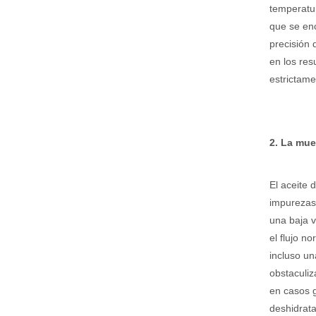
temperatur
que se enc
precisión 
en los res
estrictame
2. La mue
El aceite 
impurezas 
una baja v
el flujo n
incluso un
obstaculiz
en casos g
deshidratar