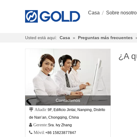
Casa
Sobre nosotro
Usted está aquí:
Casa
»
Preguntas más frecuentes
¿A q
Contáctenos
 Añadir:
9F, Edificio Jintai, Nanping, Distrito
de Nan’an, Chongqing, China
 Gerente:
Sra. Ivy Zhang
 Móvil:
+86 15823877847