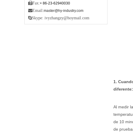

Fax:
+ 86-23-62940030

Email:
master@hy-industry.com

Skype: ivyzhangzy@hoymail.com
1. Cuando
diferente:
Al medir l
temperatur
de 10 min
de prueba